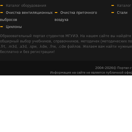
Каталог оборудования
Каталог
Очистка вентиляционных
Очистка приточного
Стали
выбросов
воздуха
Циклоны
Образовательный портал студентов МГУИЭ. На нашем сайте вы найдёте 
обширный выбор учебников, справочников, методичек (методических пособ
.frt, .m3d, .a3d, .spw, .kdw, .frw, .cdw файлов. Желаем вам найти ну
бесплатно и без регистрации!
2004-2026© Портал с
Информация на сайте не является публичной офер