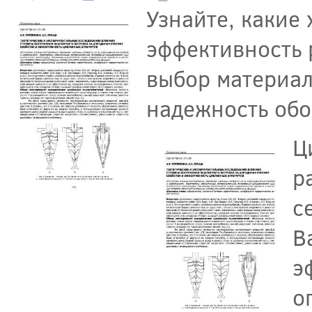
Узнайте, какие
эффективность 
выбор материал
надежность обо
Ц
р
с
В
э
о