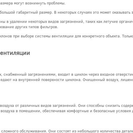
размера могут возникнуть проблемы.
большой габаритный размер. В некоторых случаях это может оказывать
вны в удалении некоторых видов загрязнений, таких как летучие органи
зование других типов фильтров.
клонов при выборе системы вентиляции для конкретного объекта. Тольк
вентиляции
, снабженный загрязнениями, входит в циклон через входное отверсти
оседают на внутренней поверхности циклона. Очищенный воздух, лишен
оздуха от различных видов загрязнений. Они способны снизить содержа
о воздуха в помещении, обеспечивая комфортные и безопасные условия
 сложного обслуживания. Они состоят из небольшого количества детале