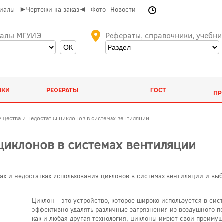
риалы
►Чертежи на заказ◄
Фото
Новости
иалы МГУИЭ
Рефераты, справочники, учебни
ИКИ
РЕФЕРАТЫ
ГОСТ
ПР
щества и недостатки циклонов в системах вентиляции
циклонов в системах вентиляции
ах и недостатках использования циклонов в системах вентиляции и вы
Циклон – это устройство, которое широко используется в сис
эффективно удалять различные загрязнения из воздушного по
как и любая другая технология, циклоны имеют свои преимущ