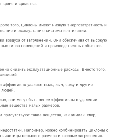
 время и средства.
Кроме того, циклоны имеют низкую энергозатратность и
живание и эксплуатацию системы вентиляции.
ки воздуха от загрязнений. Они обеспечивают высокую
чных типов помещений и производственных объектов.
енно снизить эксплуатационные расходы. Вместо того,
рязнений.
и эффективно удаляют пыль, дым, сажу и другие
я людей.
вых, они могут быть менее эффективны в удалении
едные вещества малых размеров.
 присутствуют такие вещества, как аммиак, хлор,
 недостатки. Например, можно комбинировать циклоны с
ть частицы меньшего размера и газовые загрязнения.