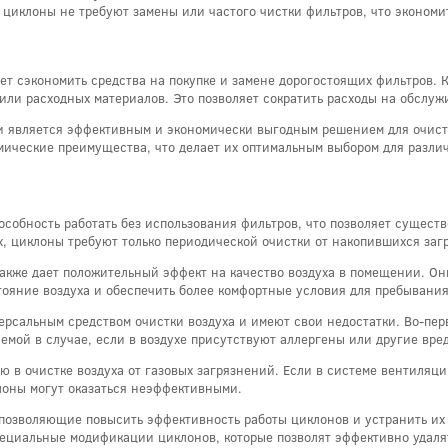
циклоны не требуют замены или частого чистки фильтров, что экономит
т сэкономить средства на покупке и замене дорогостоящих фильтров. 
 или расходных материалов. Это позволяет сократить расходы на обслу
и является эффективным и экономически выгодным решением для очист
мические преимущества, что делает их оптимальным выбором для разли
собность работать без использования фильтров, что позволяет существ
ах, циклоны требуют только периодической очистки от накопившихся заг
акже дает положительный эффект на качество воздуха в помещении. Он
ояние воздуха и обеспечить более комфортные условия для пребывани
ерсальным средством очистки воздуха и имеют свои недостатки. Во-пер
лемой в случае, если в воздухе присутствуют аллергены или другие вр
 в очистке воздуха от газовых загрязнений. Если в системе вентиляции
лоны могут оказаться неэффективными.
позволяющие повысить эффективность работы циклонов и устранить их
пециальные модификации циклонов, которые позволят эффективно удаля