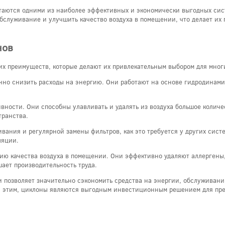
стаются одними из наиболее эффективных и экономически выгодных сист
обслуживание и улучшить качество воздуха в помещении, что делает их
нов
х преимуществ, которые делают их привлекательным выбором для мног
нно снизить расходы на энергию. Они работают на основе гидродинами
ности. Они способны улавливать и удалять из воздуха большое количес
транства.
вания и регулярной замены фильтров, как это требуется у других систе
ляции.
ю качества воздуха в помещении. Они эффективно удаляют аллергены,
ает производительность труда.
 позволяет значительно сэкономить средства на энергии, обслуживании
 с этим, циклоны являются выгодным инвестиционным решением для пре