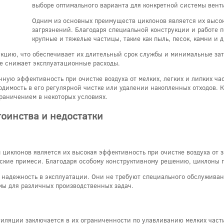
выборе оптимального варианта для конкретной системы вент
Одним из основных преимуществ циклонов является их высок
загрязнений. Благодаря специальной конструкции и работе 
крупные и тяжелые частицы, такие как пыль, песок, камни и 
кцию, что обеспечивает их длительный срок службы и минимальные за
же снижает эксплуатационные расходы.
ную эффективность при очистке воздуха от мелких, легких и липких час
димость в его регулярной чистке или удалении накопленных отходов. К
граничением в некоторых условиях.
тоинства и недостатки
циклонов является их высокая эффективность при очистке воздуха от 
ческие примеси. Благодаря особому конструктивному решению, циклоны 
 надежность в эксплуатации. Они не требуют специального обслужива
мы для различных производственных задач.
тиляции заключается в их ограниченности по улавливанию мелких част