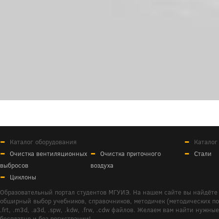
Каталог оборудования
Каталог
Очистка вентиляционных
Очистка приточного
Стали
выбросов
воздуха
Циклоны
Образовательный портал студентов МГУИЭ. На нашем сайте вы найдёте 
обширный выбор учебников, справочников, методичек (методических пособ
.frt, .m3d, .a3d, .spw, .kdw, .frw, .cdw файлов. Желаем вам найти ну
бесплатно и без регистрации!