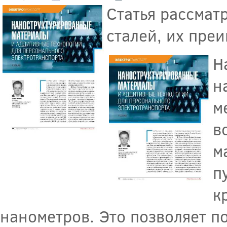
Статья рассмат
сталей, их пре
Н
н
м
в
м
п
к
нанометров. Это позволяет 