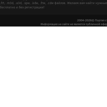
.frt, .m3d, .a3d, .spw, .kdw, .frw, .cdw файлов. Желаем вам найти ну
бесплатно и без регистрации!
2004-2026© Портал с
Информация на сайте не является публичной офер