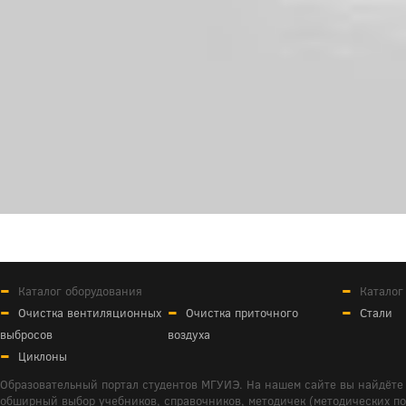
Каталог оборудования
Каталог
Очистка вентиляционных
Очистка приточного
Стали
выбросов
воздуха
Циклоны
Образовательный портал студентов МГУИЭ. На нашем сайте вы найдёте 
обширный выбор учебников, справочников, методичек (методических пособ