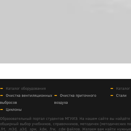
Каталог оборудования
Каталог
Очистка вентиляционных
Очистка приточного
Стали
выбросов
воздуха
Циклоны
Образовательный портал студентов МГУИЭ. На нашем сайте вы найдёте 
обширный выбор учебников, справочников, методичек (методических пособ
.frt, .m3d, .a3d, .spw, .kdw, .frw, .cdw файлов. Желаем вам найти ну