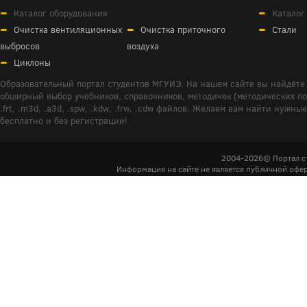
Каталог оборудования
Каталог
Очистка вентиляционных
Очистка приточного
Стали
выбросов
воздуха
Циклоны
Образовательный портал студентов МГУИЭ. На нашем сайте вы найдёте 
обширный выбор учебников, справочников, методичек (методических пособ
.frt, .m3d, .a3d, .spw, .kdw, .frw, .cdw файлов. Желаем вам найти ну
бесплатно и без регистрации!
2004-2026© Портал с
Информация на сайте не является публичной офер