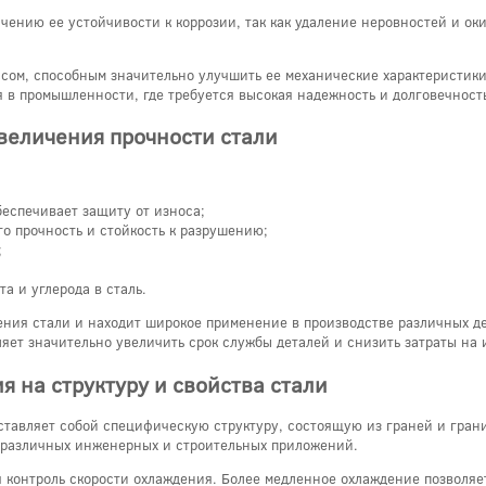
ичению ее устойчивости к коррозии, так как удаление неровностей и о
сом, способным значительно улучшить ее механические характеристики
я в промышленности, где требуется высокая надежность и долговечност
величения прочности стали
беспечивает защиту от износа;
го прочность и стойкость к разрушению;
;
а и углерода в сталь.
ния стали и находит широкое применение в производстве различных 
яет значительно увеличить срок службы деталей и снизить затраты на и
 на структуру и свойства стали
ставляет собой специфическую структуру, состоящую из граней и грани
я различных инженерных и строительных приложений.
 контроль скорости охлаждения. Более медленное охлаждение позволяет