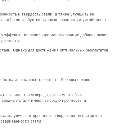
очность и твердость стали, а также улучшить ее
укций, где требуется высокая прочность и устойчивость
го эффекта. Неправильное использование добавок может
прочности.
стали. Однако для достижения оптимальных результатов
войства и повышают прочность. Добавка сплавов
 от количества углерода, сталь может быть
леродные стали имеют высокую прочность, а
марганца улучшает прочность и коррозионную стойкость
 свариваемости стали.