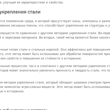
, улучшая ее характеристики и свойства.
укрепления стали
ется плазменная среда, в которой присутствуют ионы, электроны и раз
ование оксидных пленок, что способствует укреплению ее структуры и
имуществ по сравнению с другими методами укрепления стали. Во-первы
 и перегрева материала. Во-вторых, такой метод является более эколог
чным типам стали и стальных изделий. Оно эффективно для повышения 
о, этот метод может быть использован для обработки поверхностей пре
ских свойств и повышения их стойкости к истиранию.
льным процессом, так и в сочетании с другими методами укрепления с
дов может значительно увеличить прочность и твердость стали, что по
м методом укрепления стали, который обладает широким спектром прим
ли химически агрессивных веществ. Этот метод может быть использова
ью к истиранию.