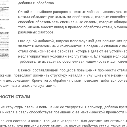
добавки и обработка.
Одной из наиболее распространенных добавок, используемых 
металл обладает уникальными свойствами, которые способст
способен образовывать специальные сплавы, которые облада
того, никель вносит вклад в процесс обработки стали, улучш
различных факторов.
Еще одной добавкой, широко используемой для повышения пр
является незаменимым компонентом в создании сплавов с вы
стали специфические свойства, которые делают ее устойчив
неблагоприятным условиям эксплуатации. Благодаря молибде
требовательных задачах, обеспечивая надежность и долговеч
Важной составляющей процесса повышения прочности стали я
жений, позволяют изменить структуру металла и улучшить его механиче
ам и деформациям. Кроме того, обработка стали позволяет добиться бол
различных этапах эксплуатации.
ности стали
ие структуры стали и повышение ее твердости. Например, добавка крем
ка никеля в сталь способствует повышению ее механической прочности 
ческого состава и концентрации в материале. Для достижения оптималь
итывать, что примеси могут влиять на другие свойства стали, такие как