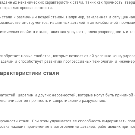
заданных механических характеристик стали, таких как прочность, тверд
х отраслях промышленности.
ь стали к различным воздействиям. Например, закаленная и отпущенная
роизводстве инструментов, машинных деталей и автомобильной промыш
зических свойств стали, таких как упругость, электропроводность и те
риобретает новые свойства, которые позволяют ей успешно конкурирова
изделий и способствует развитию прогрессивных технологий и инжене
арактеристики стали
тостей, царапин и других неровностей, которые могут быть причиной 
 увеличивает ее прочность и сопротивление разрушению.
рочности стали. При этом улучшается ее способность выдерживать пов
ровка находит применение в изготовлении деталей, работающих при п