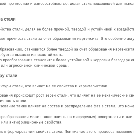
ей прочностью и износостойкостью, делая сталь подходящей для испол
а стали
ства стали, делая ее более прочной, твердой и устойчивой к воздейс
ет прочность стали за счет образования мартенсита. Это особенно акт
бразованию, становится более твердой за счет образования мартенсита.
ебуется высокая износостойкость.
о преобразования становится более устойчивой к коррозии благодаря о
 или агрессивной химической среды.
ру стали
туры стали, что влияет на ее свойства и характеристики:
ования происходит рост зерен стали, что влияет на ее механические св
ичность стали.
зование также влияет на состав и распределение фаз в стали. Это мож
реобразования может также влиять на микрорельеф поверхности стали.
ь или антифрикционные свойства.
ль в формировании свойств стали. Понимание этого процесса позволяе