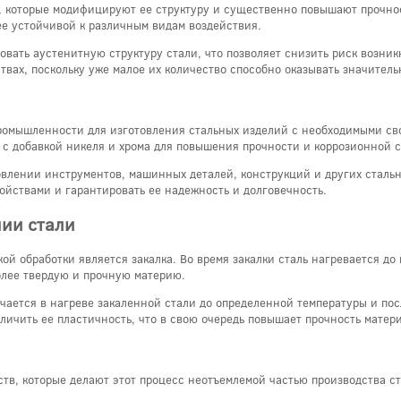
си, которые модифицируют ее структуру и существенно повышают прочно
ее устойчивой к различным видам воздействия.
овать аустенитную структуру стали, что позволяет снизить риск возни
вах, поскольку уже малое их количество способно оказывать значитель
промышленности для изготовления стальных изделий с необходимыми св
с добавкой никеля и хрома для повышения прочности и коррозионной с
влении инструментов, машинных деталей, конструкций и других стальн
ойствами и гарантировать ее надежность и долговечность.
нии стали
й обработки является закалка. Во время закалки сталь нагревается до 
более твердую и прочную материю.
ючается в нагреве закаленной стали до определенной температуры и по
личить ее пластичность, что в свою очередь повышает прочность матер
тв, которые делают этот процесс неотъемлемой частью производства с