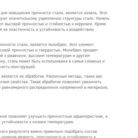
для повышения прочности стали, является никель. Этот
вуют значительному укреплению структуры стали. Никель
ют высокой прочностью и стойкостью к коррозии. Кроме
ая ее пластичность и устойчивость к воздействию
очности стали, является молибден. Этот элемент
сокой прочностью и твердостью. Молибден придает
ой к ржавчине, высоким температурам и другим
ну, сталь может быть использована в самых сложных и
ность конструкций.
вляется ее обработка. Различные методы, такие как
ские свойства. Такая обработка позволяет увеличить
ее равномерного распределения напряжений в материале,
ния позволяет улучшить прочностные характеристики, а
и устойчивости к низким температурам.
ного результата важно правильно подобрать состав
 ударная вязкость, пластичность и устойчивость к