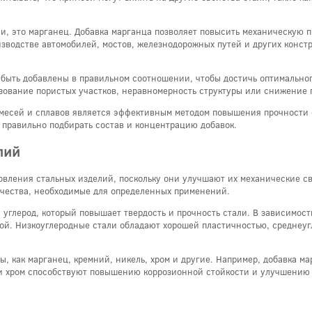
и, это марганец. Добавка марганца позволяет повысить механическую пр
изводстве автомобилей, мостов, железнодорожных путей и других констр
ы быть добавлены в правильном соотношении, чтобы достичь оптимально
азование пористых участков, неравномерность структуры или снижение 
месей и сплавов является эффективным методом повышения прочности 
 правильно подбирать состав и концентрацию добавок.
лий
овления стальных изделий, поскольку они улучшают их механические с
качества, необходимые для определенных применений.
углерод, который повышает твердость и прочность стали. В зависимости
ой. Низкоуглеродные стали обладают хорошей пластичностью, среднеуг
ты, как марганец, кремний, никель, хром и другие. Например, добавка 
ь и хром способствуют повышению коррозионной стойкости и улучшению