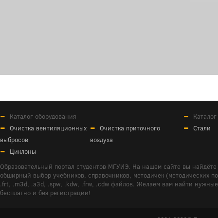
Каталог оборудования
Каталог
Очистка вентиляционных
Очистка приточного
Стали
выбросов
воздуха
Циклоны
Образовательный портал студентов МГУИЭ. На нашем сайте вы найдёте 
обширный выбор учебников, справочников, методичек (методических пособ
.frt, .m3d, .a3d, .spw, .kdw, .frw, .cdw файлов. Желаем вам найти ну
бесплатно и без регистрации!