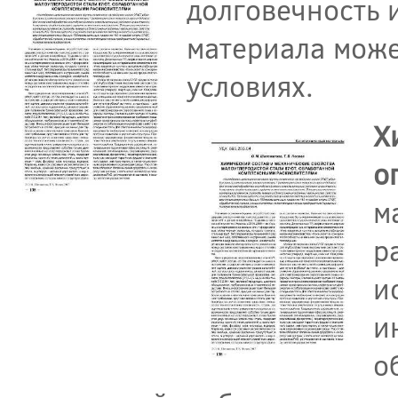
долговечность 
материала може
условиях.
Х
о
м
р
и
и
о