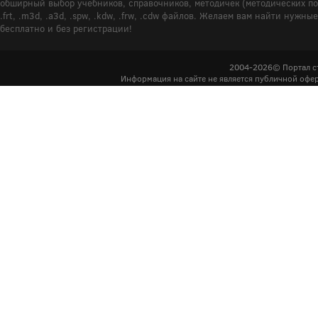
обширный выбор учебников, справочников, методичек (методических пособ
.frt, .m3d, .a3d, .spw, .kdw, .frw, .cdw файлов. Желаем вам найти ну
бесплатно и без регистрации!
2004-2026© Портал с
Информация на сайте не является публичной офер