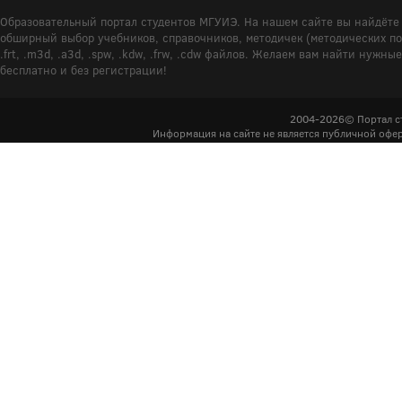
Образовательный портал студентов МГУИЭ. На нашем сайте вы найдёте 
обширный выбор учебников, справочников, методичек (методических пособ
.frt, .m3d, .a3d, .spw, .kdw, .frw, .cdw файлов. Желаем вам найти ну
бесплатно и без регистрации!
2004-2026© Портал с
Информация на сайте не является публичной офер