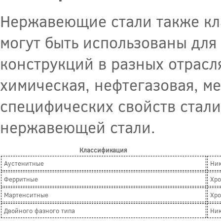
Нержавеющие стали также кл
могут быть использованы для
конструкций в разных отрасл
химическая, нефтегазовая, ме
специфических свойств стали
нержавеющей стали.
Классификация
Аустенитные
Ник
Ферритные
Хр
Мартенситные
Хро
Двойного фазного типа
Ник