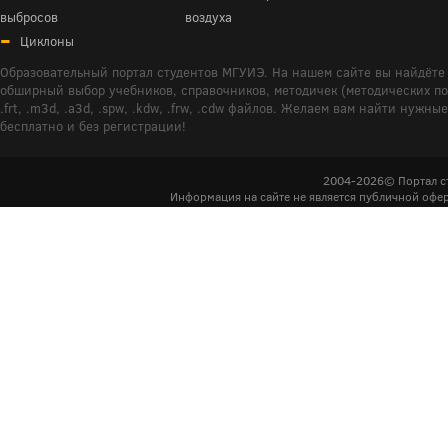
выбросов
воздуха
Циклоны
Образовательный портал студентов МГУИЭ. На нашем сайте вы найдёте 
обширный выбор учебников, справочников, методичек (методических пособ
.frt, .m3d, .a3d, .spw, .kdw, .frw, .cdw файлов. Желаем вам найти ну
бесплатно и без регистрации!
2004-2026© Портал с
Информация на сайте не является публичной офер