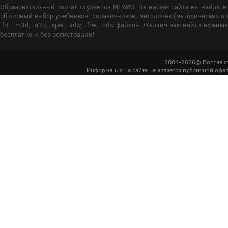
Образовательный портал студентов МГУИЭ. На нашем сайте вы найдёте 
обширный выбор учебников, справочников, методичек (методических пособ
.frt, .m3d, .a3d, .spw, .kdw, .frw, .cdw файлов. Желаем вам найти ну
бесплатно и без регистрации!
2004-2026© Портал с
Информация на сайте не является публичной офер