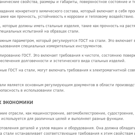
ханические свойства, размеры и габариты, поверхностное состояние и т
задание конкретного химического состава, который включает в себя пр
акие как прочность, устойчивость к коррозии и тепловому воздействию.
, которые должны иметь стальные изделия, такие как прочность на раст
специальных испытаний на образцах стали.
жным параметром, который регулируется ГОСТ на стали. Это включает в
льзованием специальных измерительных инструментов.
улированию ГОСТ. Это включает требования к чистоте, состоянию повер
беспечения долговечности и эстетического вида стальных изделий.
ые ГОСТ на стали, могут включать требования к электромагнитной сов
стали является основным регулирующим документов в области производ
зопасность в использовании стали.
х экономики
акие отрасли, как машиностроение, автомобилестроение, судостроение,
ль используется для различных целей и выполняет разные функции.
отовления деталей и узлов машин и оборудования. Она должна облада
а стали устанавливает соответствующие требования к этим свойствам 