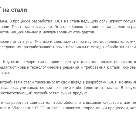
 на стали
ганы. В процессе разработки ГОСТ на сталь ведущую роль играют госуд
овли, Госстандарт и другие. Они определяют основные направления р
учетом национальных и международных стандартов.
льские институты. Ученые и специалисты из научно-исследовательских
сследования, разрабатывают новые материалы и методы обработки стал
и. Крупные предприятия по производству стали также являются активны
едлагают новые технологические решения и требования к стали, основы
тках.
 Потребители стали также вносят свой вклад в разработку ГОСТ. Компан
их запросы учитываются при создании и обновлении стандарта. В резуль
соответствующий потребностям рынка продукт.
тники работают совместно, чтобы обеспечить высокое качество стали, е
отка и обновление ГОСТ на сталь являются непрерывным процессом, ко