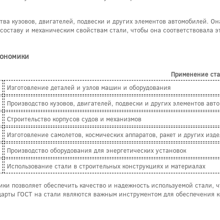
тва кузовов, двигателей, подвески и других элементов автомобилей. Он
составу и механическим свойствам стали, чтобы она соответствовала э
кономики
Применение ст
Изготовление деталей и узлов машин и оборудования
Производство кузовов, двигателей, подвески и других элементов авт
Строительство корпусов судов и механизмов
Изготовление самолетов, космических аппаратов, ракет и других изд
Производство оборудования для энергетических установок
Использование стали в строительных конструкциях и материалах
ки позволяет обеспечить качество и надежность используемой стали, ч
дарты ГОСТ на стали являются важным инструментом для обеспечения 