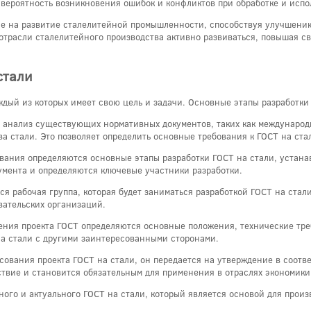
 вероятность возникновения ошибок и конфликтов при обработке и испо
ие на развитие сталелитейной промышленности, способствуя улучшени
 отрасли сталелитейного производства активно развиваться, повышая с
стали
аждый из которых имеет свою цель и задачи. Основные этапы разработки
я анализ существующих нормативных документов, таких как международ
а стали. Это позволяет определить основные требования к ГОСТ на ста
ования определяются основные этапы разработки ГОСТ на стали, устана
умента и определяются ключевые участники разработки.
я рабочая группа, которая будет заниматься разработкой ГОСТ на стали
вательских организаций.
вления проекта ГОСТ определяются основные положения, технические тр
на стали с другими заинтересованными сторонами.
асования проекта ГОСТ на стали, он передается на утверждение в соот
ствие и становится обязательным для применения в отраслях экономики
ного и актуального ГОСТ на стали, который является основой для прои