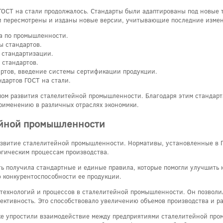
ОСТ на стали продолжалось. Стандарты были адаптированы под новые 
ли пересмотрены и изданы новые версии, учитывающие последние изме
та по промышленности.
ы стандартов.
 стандартизации.
 стандартов.
артов, введение системы сертификации продукции.
ндартов ГОСТ на стали.
пом развития сталелитейной промышленности. Благодаря этим стандарт
применению в различных отраслях экономики.
ейной промышленности
азвитие сталелитейной промышленности. Нормативы, установленные в ГО
огическим процессам производства.
ь получила стандартные и единые правила, которые помогли улучшить к
 конкурентоспособности ее продукции.
х технологий и процессов в сталелитейной промышленности. Он позвол
ективность. Это способствовало увеличению объемов производства и р
же упростили взаимодействие между предприятиями сталелитейной про