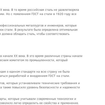
 века. В то время российская сталь не удовлетворяла
ми. Но с появлением ГОСТ на стали в 1920 году все
рофессиональных металлургов и инженеров, которые
к стали. В результате была определена оптимальная
 должна обладать сталь, чтобы соответствовать
в начале XX века. В это время различные страны начали
ческим комитетом по промышленности, который
идея о едином стандарте на всю страну не была
аться разработкой и внедрением ГОСТ на стали.
тов, которые устанавливали технические требования и
 а также повысило уровень безопасности и надежности
арты, которые учитывали современные технологии и
озволило легко определить ее свойства и применение.