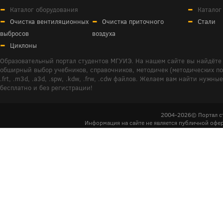
Каталог оборудования
Каталог
Очистка вентиляционных
Очистка приточного
Стали
выбросов
воздуха
Циклоны
Образовательный портал студентов МГУИЭ. На нашем сайте вы найдёте 
обширный выбор учебников, справочников, методичек (методических пособ
.frt, .m3d, .a3d, .spw, .kdw, .frw, .cdw файлов. Желаем вам найти ну
бесплатно и без регистрации!
2004-2026© Портал с
Информация на сайте не является публичной офер