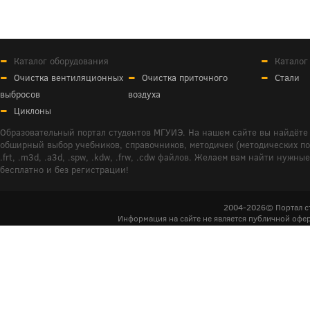
Каталог оборудования
Каталог
Очистка вентиляционных
Очистка приточного
Стали
выбросов
воздуха
Циклоны
Образовательный портал студентов МГУИЭ. На нашем сайте вы найдёте 
обширный выбор учебников, справочников, методичек (методических пособ
.frt, .m3d, .a3d, .spw, .kdw, .frw, .cdw файлов. Желаем вам найти ну
бесплатно и без регистрации!
2004-2026© Портал с
Информация на сайте не является публичной офер