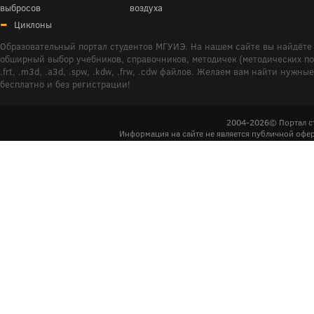
выбросов
воздуха
Циклоны
Образовательный портал студентов МГУИЭ. На нашем сайте вы найдёте 
обширный выбор учебников, справочников, методичек (методических пособ
.frt, .m3d, .a3d, .spw, .kdw, .frw, .cdw файлов. Желаем вам найти ну
бесплатно и без регистрации!
2004-2026© Портал с
Информация на сайте не является публичной офер