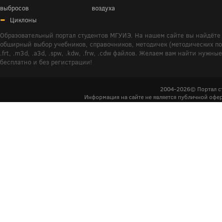
выбросов
воздуха
Циклоны
Образовательный портал студентов МГУИЭ. На нашем сайте вы найдёте 
обширный выбор учебников, справочников, методичек (методических пособ
.frt, .m3d, .a3d, .spw, .kdw, .frw, .cdw файлов. Желаем вам найти ну
бесплатно и без регистрации!
2004-2026© Портал с
Информация на сайте не является публичной офер