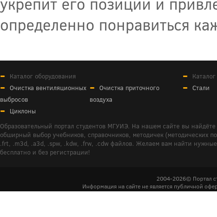
укрепит его позиции и привл
определенно понравиться каж
Каталог оборудования
Каталог
Очистка вентиляционных
Очистка приточного
Стали
выбросов
воздуха
Циклоны
Образовательный портал студентов МГУИЭ. На нашем сайте вы найдёте 
обширный выбор учебников, справочников, методичек (методических пособ
.frt, .m3d, .a3d, .spw, .kdw, .frw, .cdw файлов. Желаем вам найти ну
бесплатно и без регистрации!
2004-2026© Портал с
Информация на сайте не является публичной офер