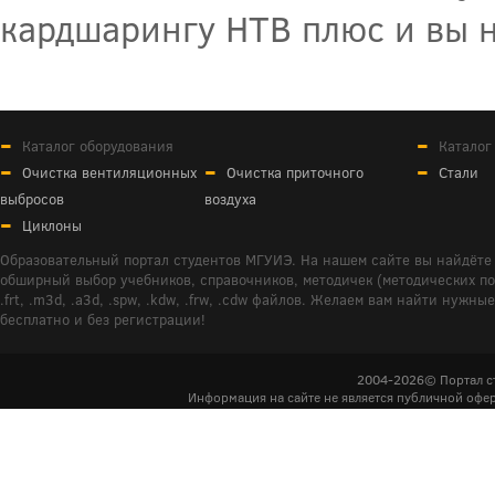
кардшарингу НТВ плюс и вы н
Каталог оборудования
Каталог
Очистка вентиляционных
Очистка приточного
Стали
выбросов
воздуха
Циклоны
Образовательный портал студентов МГУИЭ. На нашем сайте вы найдёте 
обширный выбор учебников, справочников, методичек (методических пособ
.frt, .m3d, .a3d, .spw, .kdw, .frw, .cdw файлов. Желаем вам найти ну
бесплатно и без регистрации!
2004-2026© Портал с
Информация на сайте не является публичной офер