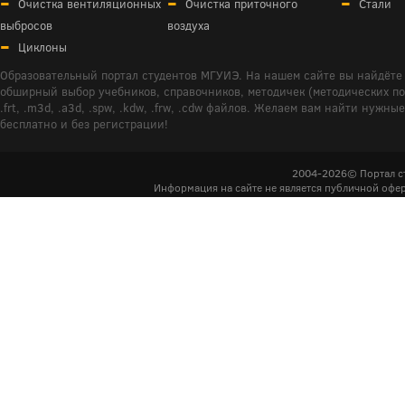
Очистка вентиляционных
Очистка приточного
Стали
выбросов
воздуха
Циклоны
Образовательный портал студентов МГУИЭ. На нашем сайте вы найдёте 
обширный выбор учебников, справочников, методичек (методических пособ
.frt, .m3d, .a3d, .spw, .kdw, .frw, .cdw файлов. Желаем вам найти ну
бесплатно и без регистрации!
2004-2026© Портал с
Информация на сайте не является публичной офер