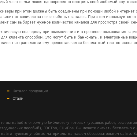
 каждый член семьи может одновременно смотреть свой любимый спутник
есиверы при этом должны быть соединены при помощи любой интернет с
зависит от количества подключённых каналов. При этом используется о
иент сам выбирает нужное количество каналов для просмотра своей сем
ехническую поддержку при подключении и в процессе пользования кар
для клиента способом. Это могут быть и банкоматы, и электронные коше
ь качество трансляции ему предоставляется бесплатный тест по исполь
Каталог продукции
Стали
те вы найдёте огромную библиотеку готовых курсовых работ, реферато
дических пособий), ГОСТов, СНиПов. Вы можете скачать бесплатно с сайт
м вам найти нужные учебные материалы на нашем образовательном сайте. 