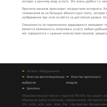
интерес к данному виду услуги. Это очень удобно т.к.
Просмотр каналов происходит посредством интернета. Р
телеканалов за не большую абонентскую плату, которая 
изображение при этом остаётся на достойном уровне. Кл
Специалисты по подключению кардшаринга оказывают т
является возможность оплачивать услугу любым удобным 
мог определится с нужным количеством каналов, увидет
Каталог оборудования
Очистка вентиляционных
Очистка приточного
выбросов
воздуха
Циклоны
Образовательный портал студентов МГУИЭ. На нашем сай
обширный выбор учебников, справочников, методичек (мето
.frt, .m3d, .a3d, .spw, .kdw, .frw, .cdw файлов. Желае