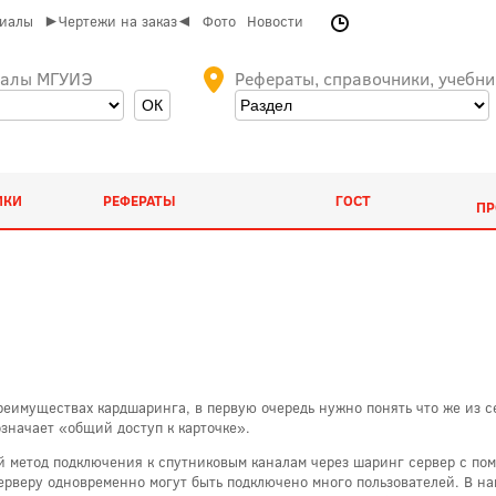
риалы
►Чертежи на заказ◄
Фото
Новости
иалы МГУИЭ
Рефераты, справочники, учебни
ИКИ
РЕФЕРАТЫ
ГОСТ
ПР
преимуществах кардшаринга, в первую очередь нужно понять что же из с
означает «общий доступ к карточке».
й метод подключения к спутниковым каналам через шаринг сервер с пом
ерверу одновременно могут быть подключено много пользователей. В н