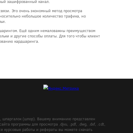
овый зашифрованный канал.
вязи. Это очень экономный метод просмотра
тносительно небольшое количество трафика, но
ьи.
дшарингом. Ещё одним немаловажны преимуществом
льки и другие способы оплаты. Для того чтобы клиент
зованию кардшаринга.
в, шпаргалок (шпор). Вашему вниманию представлен
а программы для просмотра .djvu, .pdf, .dwg, .dxf, .cdt,
Все курсовые работы и рефераты вы можете скачать