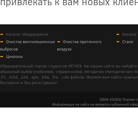
привлекать к вам новых клиен
Каталог оборудования
Каталог
Очистка вентиляционных
Очистка приточного
Стали
выбросов
воздуха
Циклоны
Образовательный портал студентов МГУИЭ. На нашем сайте вы найдёте 
обширный выбор учебников, справочников, методичек (методических пособ
.frt, .m3d, .a3d, .spw, .kdw, .frw, .cdw файлов. Желаем вам найти ну
бесплатно и без регистрации!
2004-2026© Портал с
Информация на сайте не является публичной офер