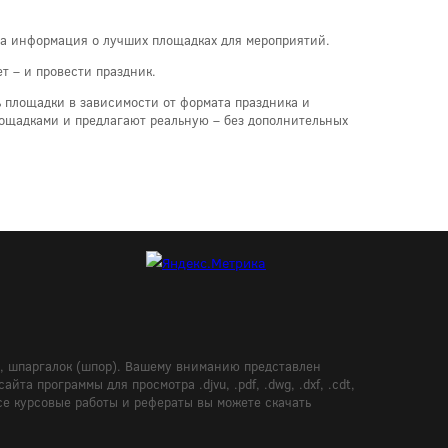
ана информация о лучших площадках для мероприятий.
т – и провести праздник.
 площадки в зависимости от формата праздника и
лощадками и предлагают реальную – без дополнительных
в, шпаргалок (шпор). Вашему вниманию представлен
а программы для просмотра .djvu, .pdf, .dwg, .dxf, .cdt,
Все курсовые работы и рефераты вы можете скачать