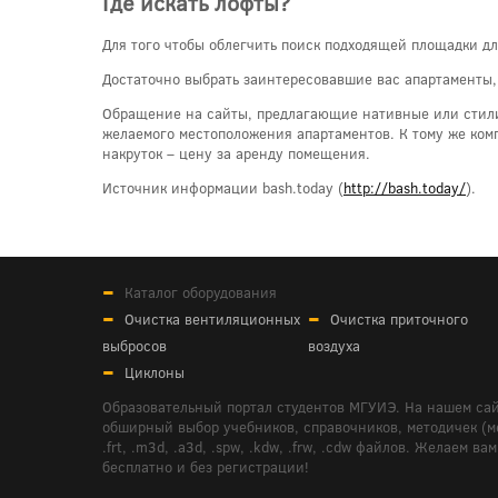
Где искать лофты?
Для того чтобы облегчить поиск подходящей площадки дл
Достаточно выбрать заинтересовавшие вас апартаменты, 
Обращение на сайты, предлагающие нативные или стилиз
желаемого местоположения апартаментов. К тому же ком
накруток – цену за аренду помещения.
Источник информации bash.today (
http://bash.today/
).
Каталог оборудования
Очистка вентиляционных
Очистка приточного
выбросов
воздуха
Циклоны
Образовательный портал студентов МГУИЭ. На нашем сай
обширный выбор учебников, справочников, методичек (мето
.frt, .m3d, .a3d, .spw, .kdw, .frw, .cdw файлов. Желае
бесплатно и без регистрации!