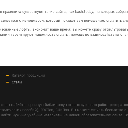
я праздника существуют такие сайты, как bash.today, на которых собр
связаться с менеджером, который покажет вам помещение, оплатить сче
ованные лофты, экономит ваше время: вы можете сразу отфильтровать
пании гарантируют надежность оплаты, помощь во взаимодействии с п
Каталог продукции
Стали
те вы найдёте огромную библиотеку готовых курсовых работ, реферато
дических пособий), ГОСТов, СНиПов. Вы можете скачать бесплатно с сайт
м вам найти нужные учебные материалы на нашем образовательном сайте. 