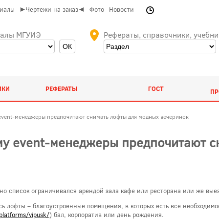
риалы
►Чертежи на заказ◄
Фото
Новости
иалы МГУИЭ
Рефераты, справочники, учебни
ИКИ
РЕФЕРАТЫ
ГОСТ
ПР
 event-менеджеры предпочитают снимать лофты для модных вечеринок
ему event-менеджеры предпочитают с
но список ограничивался арендой зала кафе или ресторана или же выезд
сь лофты – благоустроенные помещения, в которых есть все необходимо
platforms/vipusk/
) бал, корпоратив или день рождения.