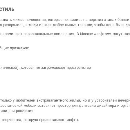
стиль
азывать жилые помещения, которые появились на верхних этажах бывши
 разорялись, а люди искали любое жилье, главное, чтобы цена была до
 напоминают первоначальные помещения. В Москве «лофтом» могут назв
общих признаков:
лической), которая не загромождает пространство
только у любителей экстравагантного жилья, но и у устроителей вечери
асстановкой мебели оставляет простор для фантазии дизайнера и орган
 или дня рождения.
 творчества, которую предоставляют лофты.