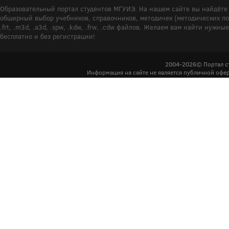
Образовательный портал студентов МГУИЭ. На нашем сайте вы найдёте 
обширный выбор учебников, справочников, методичек (методических пособ
.frt, .m3d, .a3d, .spw, .kdw, .frw, .cdw файлов. Желаем вам найти ну
бесплатно и без регистрации!
2004-2026© Портал с
Информация на сайте не является публичной офер