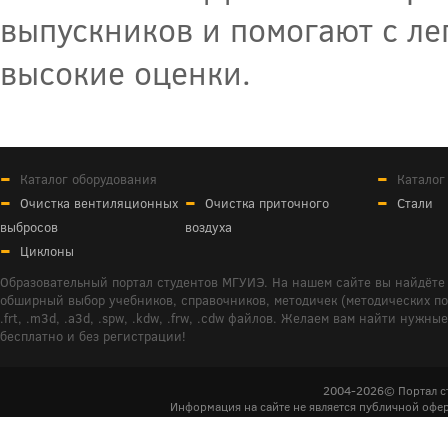
выпускников и помогают с ле
высокие оценки.
Каталог оборудования
Каталог
Очистка вентиляционных
Очистка приточного
Стали
выбросов
воздуха
Циклоны
Образовательный портал студентов МГУИЭ. На нашем сайте вы найдёте 
обширный выбор учебников, справочников, методичек (методических пособ
.frt, .m3d, .a3d, .spw, .kdw, .frw, .cdw файлов. Желаем вам найти ну
бесплатно и без регистрации!
2004-2026© Портал с
Информация на сайте не является публичной офер