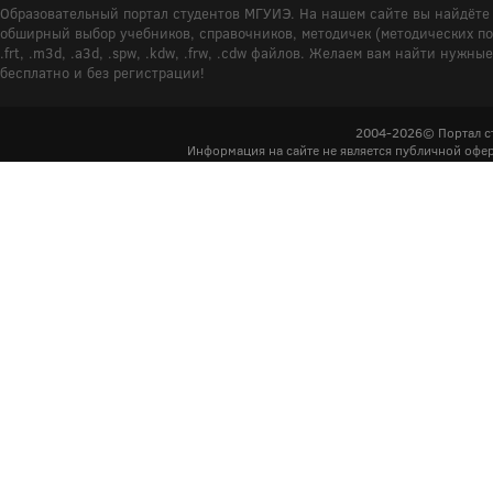
Образовательный портал студентов МГУИЭ. На нашем сайте вы найдёте 
обширный выбор учебников, справочников, методичек (методических пособ
.frt, .m3d, .a3d, .spw, .kdw, .frw, .cdw файлов. Желаем вам найти ну
бесплатно и без регистрации!
2004-2026© Портал с
Информация на сайте не является публичной офер