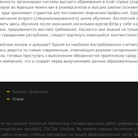
енности организации системы высшего образования в этой стране (отде
науки во Франции можно как в университетах и высших школах (основно
, куда принимают студентов для постижения творческих профессий. Сдат
ончания второго (специализированного) цикла обучения. Бесплатной м
ть здесь обучение после окончания нескольких курсов ВУЗа у себя на 
не, предъявляются жесткие требования. Касаются они знания не только
е с гражданами республики, следует подтянуть имеющийся лингвистичес
йские юноши и девушки? Одним из наиболее востребованных считается e
десь ведется по самым современным, отвечающим реалиям сегодняшнего 
ела, готовых приступать к выполнению обязанностей практически сразу 
 компаниях, что и создает перед выпускниками данных образовательн
Каталог продукции
Стали
те вы найдёте огромную библиотеку готовых курсовых работ, реферато
дических пособий), ГОСТов, СНиПов. Вы можете скачать бесплатно с сайт
м вам найти нужные учебные материалы на нашем образовательном сайте. 