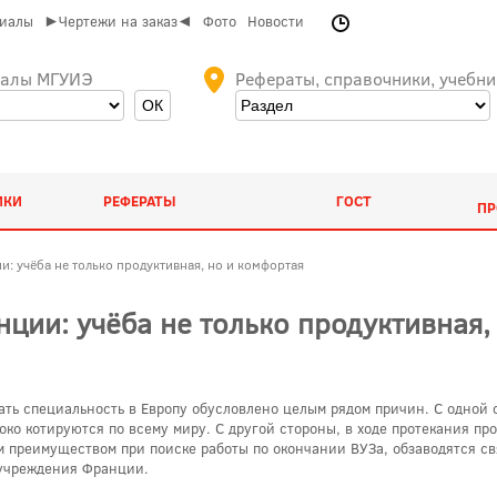
риалы
►Чертежи на заказ◄
Фото
Новости
иалы МГУИЭ
Рефераты, справочники, учебни
ИКИ
РЕФЕРАТЫ
ГОСТ
ПР
: учёба не только продуктивная, но и комфортая
ции: учёба не только продуктивная,
ать специальность в Европу обусловлено целым рядом причин. С одной
ко котируются по всему миру. С другой стороны, в ходе протекания п
 преимуществом при поиске работы по окончании ВУЗа, обзаводятся свя
 учреждения Франции.