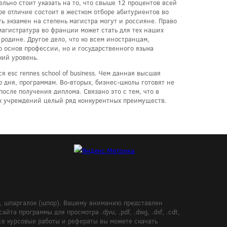
льно стоит указать на то, что свыше 12 процентов всей
е отличие состоит в жестком отборе абитуриентов во
ь экзамен на степень магистра могут и россияне. Право
агистратура во франции может стать для тех наших
родине. Другое дело, что ко всем иностранцам,
 основ профессии, но и государственного языка
кий уровень.
sc rennes school of business. Чем данная высшая
дня, программам. Во-вторых, бизнес-школы готовят не
после получения диплома. Связано это с тем, что в
ых учреждений целый ряд конкурентных преимуществ.
в, шпаргалок (шпор). Вашему вниманию представлен
а программы для просмотра .djvu, .pdf, .dwg, .dxf, .cdt,
Все курсовые работы и рефераты вы можете скачать