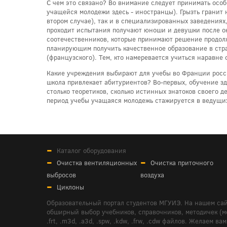
С чем это связано? Во внимание следует принимать особ
учащейся молодежи здесь - иностранцы). Грызть гранит 
втором случае), так и в специализированных заведениях
проходит испытания получают юноши и девушки после ок
соотечественников, которые принимают решение продолжи
планирующим получить качественное образование в стра
(французского). Тем, кто намеревается учиться наравн
Какие учреждения выбирают для учебы во Франции росси
школа привлекает абитуриентов? Во-первых, обучение з
столько теоретиков, сколько истинных знатоков своего д
период учебы учащаяся молодежь стажируется в ведущих
Каталог оборудования
Очистка вентиляционных
Очистка приточного
выбросов
воздуха
Циклоны
Образовательный портал студентов МГУИЭ. На нашем сай
обширный выбор учебников, справочников, методичек (мето
.frt, .m3d, .a3d, .spw, .kdw, .frw, .cdw файлов. Желае