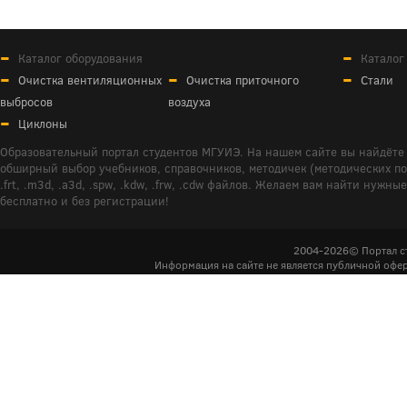
Каталог оборудования
Каталог
Очистка вентиляционных
Очистка приточного
Стали
выбросов
воздуха
Циклоны
Образовательный портал студентов МГУИЭ. На нашем сайте вы найдёте 
обширный выбор учебников, справочников, методичек (методических пособ
.frt, .m3d, .a3d, .spw, .kdw, .frw, .cdw файлов. Желаем вам найти ну
бесплатно и без регистрации!
2004-2026© Портал с
Информация на сайте не является публичной офер