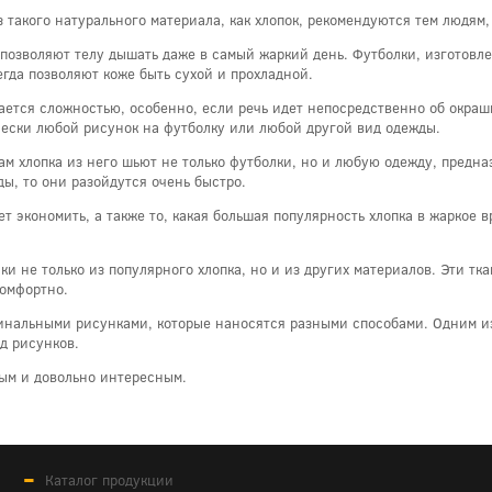
 такого натурального материала, как хлопок, рекомендуются тем людям
ь, позволяют телу дышать даже в самый жаркий день. Футболки, изготов
егда позволяют коже быть сухой и прохладной.
ается сложностью, особенно, если речь идет непосредственно об окраш
чески любой рисунок на футболку или любой другой вид одежды.
ам хлопка из него шьют не только футболки, но и любую одежду, предна
ы, то они разойдутся очень быстро.
яет экономить, а также то, какая большая популярность хлопка в жаркое 
 не только из популярного хлопка, но и из других материалов. Эти тка
комфортно.
гинальными рисунками, которые наносятся разными способами. Одним и
д рисунков.
ым и довольно интересным.
Каталог продукции