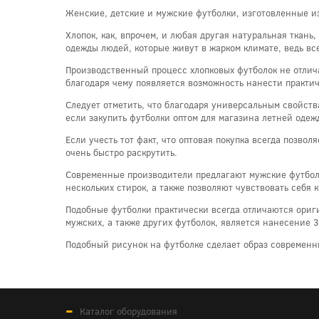
Женские, детские и мужские футболки, изготовленные из
Хлопок, как, впрочем, и любая другая натуральная ткан
одежды людей, которые живут в жарком климате, ведь вс
Производственный процесс хлопковых футболок не отлич
благодаря чему появляется возможность нанести практи
Следует отметить, что благодаря универсальным свойств
если закупить футболки оптом для магазина летней одежд
Если учесть тот факт, что оптовая покупка всегда позвол
очень быстро раскрутить.
Современные производители предлагают мужские футболки
нескольких стирок, а также позволяют чувствовать себя 
Подобные футболки практически всегда отличаются ори
мужских, а также других футболок, является нанесение 3
Подобный рисунок на футболке сделает образ современн
Каталог оборудования