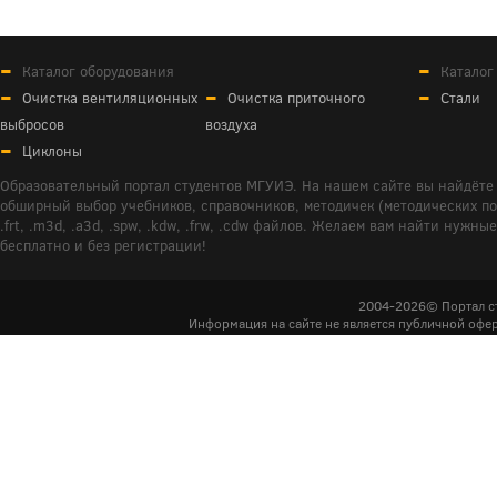
Каталог оборудования
Каталог
Очистка вентиляционных
Очистка приточного
Стали
выбросов
воздуха
Циклоны
Образовательный портал студентов МГУИЭ. На нашем сайте вы найдёте 
обширный выбор учебников, справочников, методичек (методических пособ
.frt, .m3d, .a3d, .spw, .kdw, .frw, .cdw файлов. Желаем вам найти ну
бесплатно и без регистрации!
2004-2026© Портал с
Информация на сайте не является публичной офер