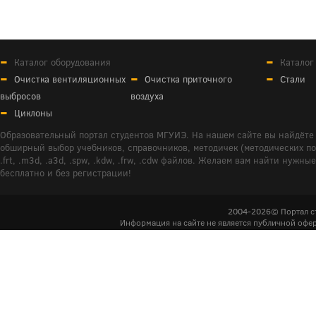
Каталог оборудования
Каталог
Очистка вентиляционных
Очистка приточного
Стали
выбросов
воздуха
Циклоны
Образовательный портал студентов МГУИЭ. На нашем сайте вы найдёте 
обширный выбор учебников, справочников, методичек (методических пособ
.frt, .m3d, .a3d, .spw, .kdw, .frw, .cdw файлов. Желаем вам найти ну
бесплатно и без регистрации!
2004-2026© Портал с
Информация на сайте не является публичной офер