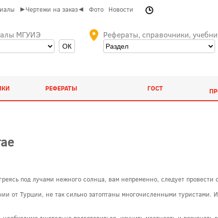
риалы
►Чертежи на заказ◄
Фото
Новости
иалы МГУИЭ
Рефераты, справочники, учебни
ИКИ
РЕФЕРАТЫ
ГОСТ
ПР
тае
греясь под лучами нежного солнца, вам непременно, следует провести с
ичии от Турции, не так сильно затоптаны многочисленными туристами. И
 необходимо тщательно подготовиться, изучить местность и разузнать в