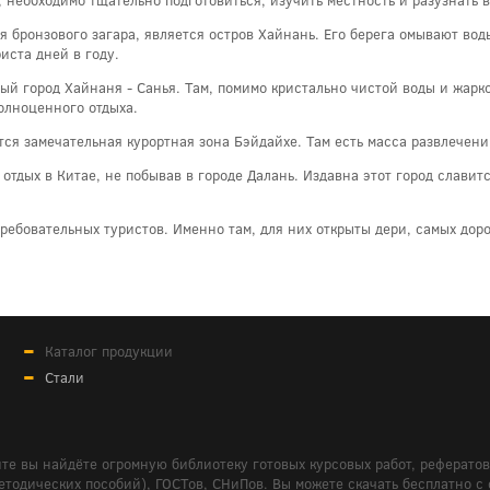
я бронзового загара, является остров Хайнань. Его берега омывают вод
иста дней в году.
й город Хайнаня - Санья. Там, помимо кристально чистой воды и жарко
полноценного отдыха.
ится замечательная курортная зона Бэйдайхе. Там есть масса развлечен
отдых в Китае, не побывав в городе Далань. Издавна этот город слави
требовательных туристов. Именно там, для них открыты дери, самых дор
Каталог продукции
Стали
те вы найдёте огромную библиотеку готовых курсовых работ, реферато
дических пособий), ГОСТов, СНиПов. Вы можете скачать бесплатно с сайт