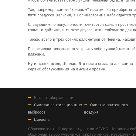
Так, например, самым "ходовым" местом для приобретени
пяти градусов Цельсия, а Солнцестояние наблюдается тр
Следующим по популярности, считается самый престижны
гольф, и дайвинг, и многое другое, что необходимо для 
Также, всего в трёх сотнях километров от Пекина, наход
Практически невозможно устроить себе лучший пляжный 
пляжами.
Ну и, конечно же, Цендао. Это место создано для самых 
сервис обслуживания на высшем уровне.
Каталог оборудования
Очистка вентиляционных
Очистка приточного
выбросов
воздуха
Циклоны
Образовательный портал студентов МГУИЭ. На нашем сай
обширный выбор учебников, справочников, методичек (мето