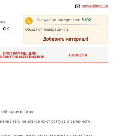
mgyie@mail.ru
Загружено материалов:
5102
ки
Ожидают модерации:
3
Добавить материал!
ПРОГРАММЫ ДЛЯ
НОВОСТИ
ОСМОТРА МАТЕРИАЛОВ
вой отдых в Китае.
менно там, не зависимо от статуса и семейного
 какой части Китая находится тот или другой пляж.