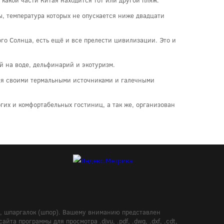
ы, температура которых не опускается ниже двадцати
го Солнца, есть ещё и все прелести цивилизации. Это и
ий на воде, дельфинарий и экотуризм.
тся своими термальными источниками и галечными
огих и комфортабельных гостиниц, а так же, организован
в, шпаргалок (шпор). Вашему вниманию представлен
а программы для просмотра .djvu, .pdf, .dwg, .dxf, .cdt,