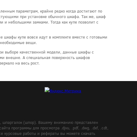
ленным параметрам, крайне редко когда достигают по
пустующими при установке обычного шкафа. Так же, шкаф
и и небольшими замками. Тогда как купе позволит с
 шкафы купе вовсе идут в комплекте вместе с готовыми
ь необходимые вещи.
при выборе качественной модели, данные шкафы с
ыми внешне. А специальная поверхность шкафов
еркало на весь рост.
в, шпаргалок (шпор). Вашему вниманию представлен
а программы для просмотра .djvu, .pdf, .dwg, .dxf, .cdt,
Все курсовые работы и рефераты вы можете скачать