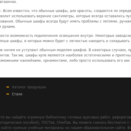
агазинах.
 Всем известно, что обычные шкафы, для красоты, создаются по опреде
озволит использовать верхние сантиметры, которые всегда оставались 
ования. Обычные шкафы всегда будут иметь проблемы с петлями, ручкам
и руками.
ести возможность подключения освещения внутри. Некоторые заводские
упные шкафы, в которых можно будет с легкостью находить и складыват
е ничем не уступают обычным моделям шкафов. В некоторых случаях, 
монтов. Так же, шкафы купе являются наиболее эстетическими и приятн
зможными наклейками, орнаментами, либо просто использовать его как з
Каталог продукции
Стали
те вы найдёте огромную библиотеку готовых курсовых работ, реферато
дических пособий), ГОСТов, СНиПов. Вы можете скачать бесплатно с сайт
м вам найти нужные учебные материалы на нашем образовательном сайте. 