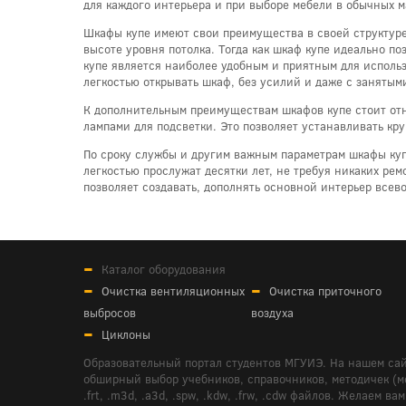
для каждого интерьера и при выборе мебели в обычных м
Шкафы купе имеют свои преимущества в своей структуре.
высоте уровня потолка. Тогда как шкаф купе идеально п
купе является наиболее удобным и приятным для использ
легкостью открывать шкаф, без усилий и даже с занятым
К дополнительным преимуществам шкафов купе стоит отн
лампами для подсветки. Это позволяет устанавливать кр
По сроку службы и другим важным параметрам шкафы куп
легкостью прослужат десятки лет, не требуя никаких ре
позволяет создавать, дополнять основной интерьер всево
Каталог оборудования
Очистка вентиляционных
Очистка приточного
выбросов
воздуха
Циклоны
Образовательный портал студентов МГУИЭ. На нашем сай
обширный выбор учебников, справочников, методичек (мето
.frt, .m3d, .a3d, .spw, .kdw, .frw, .cdw файлов. Желае