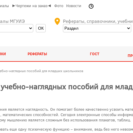
риалы
►Чертежи на заказ◄
Фото
Новости
иалы МГУИЭ
Рефераты, справочники, учебни
ИКИ
РЕФЕРАТЫ
ГОСТ
ПР
чебно-наглядных пособий для младших школьников
 учебно-наглядных пособий для мла
ния является наглядность. Он помогает более качественно усвоить мат
, математических способностей. Сегодня электронные способы информ
тному мышлению является сложным без использования плакатов, таблиц.
ать еще одну психическую функцию – внимание, ведь без него невозм