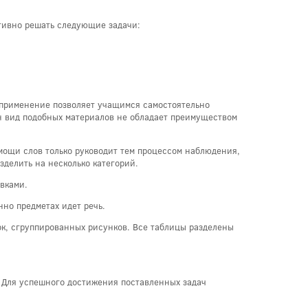
тивно решать следующие задачи:
х применение позволяет учащимся самостоятельно
н вид подобных материалов не обладает преимуществом
омощи слов только руководит тем процессом наблюдения,
делить на несколько категорий.
вками.
но предметах идет речь.
ок, сгруппированных рисунков. Все таблицы разделены
х. Для успешного достижения поставленных задач