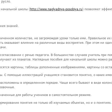
 русло.
 начальной школы (
http://www.naglyadnye-posobiya.ru
) позволяют эффек
ения знаний.
ниченном количестве, не загромождая уроки только ими. Правильное и
ть оказывает влияние на различные виды восприятия. При этом ни оди
дачи.
 согласовании с речью педагога. В большинстве случаев учитель при п
лучают из плакатов. Наглядные пособия для начальной школы можно раз
осятся картины, таблицы дополненные изображениями, картины со вста
мы. С помощью иллюстраций учащимся становится понятно, о каких имен
 расположены в определенном порядке. Чаще всего бывают в виде колон
ровочные.
значенные для работы учеников в самостоятельном режиме.
ормирование понятия не только об изучаемых объектах, но и о понятия