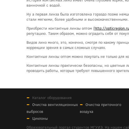
ванночкой с водой.
Ну а первая линза была изготовлена гораздо позже немц
стали мягкими, более удобными и высококачественными.
Приобрести контактные линзы оптом (
http://opticregion.r
репутацию. Таким образом, можно оградить себя от поку
Видов линз много, это, конечно, смотря по какому принц
коррекции зрения в самых сложных случаях.
Контактные линзы оптом можно покупать не только для ко
Контактные линзы практически безопасны, но цветные ли
проводить работы, которые требуют повышенного зрител
Каталог оборудования
Очистка вентиляционных
Очистка приточного
выбросов
воздуха
Циклоны
Образовательный портал студентов МГУИЭ. На нашем сай