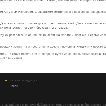
ем Августом Мюллером. С развитием технического прогресса, совершенс
u/
) можно в точках продаж для оптовых покупателей. Делать это лучше 
пки некачественного или бракованного товара.
ипу их разделять. В основном их делят на мягкие и жесткие. Первые ис
ррекции зрения, а и просто, если хочется поменять имидж или просто у
нзы не стоит носить в темное время суток из-за расширения зрачка. Та
ьного внимания.
Каталог продукции
Стали
те вы найдёте огромную библиотеку готовых курсовых работ, реферато