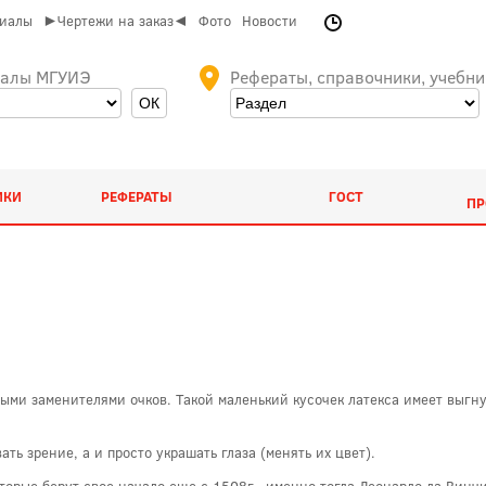
риалы
►Чертежи на заказ◄
Фото
Новости
иалы МГУИЭ
Рефераты, справочники, учебни
ИКИ
РЕФЕРАТЫ
ГОСТ
ПР
ыми заменителями очков. Такой маленький кусочек латекса имеет выгну
ть зрение, а и просто украшать глаза (менять их цвет).
торые берут свое начало еще с 1508г., именно тогда Леонардо да Винчи