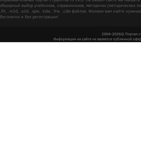
обширный выбор учебников, справочников, методичек (методических пособ
.frt, .m3d, .a3d, .spw, .kdw, .frw, .cdw файлов. Желаем вам найти ну
бесплатно и без регистрации!
2004-2026© Портал с
Информация на сайте не является публичной офер