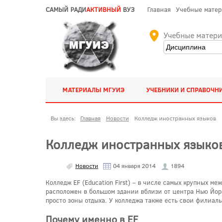
САМЫЙ РАДИ
АКТИВНЫЙ
ВУЗ
Главная
Учебные мате
Учебные матер
МАТЕРИАЛЫ МГУИЭ
УЧЕБНИКИ И СПРАВОЧН
Вы здесь:
Главная
Новости
Колледж иностранных языков
Колледж иностранных языко
Новости
04 января 2014
1894
Колледж EF (Education First) – в числе самых крупных 
расположен в большом здании вблизи от центра Нью Йорк
просто зоны отдыха. У колледжа также есть свои филиа
Почему именно в EF