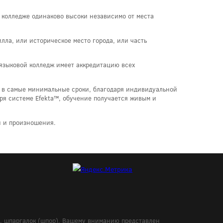
в колледже одинаково высоки независимо от места
лла, или историческое место города, или часть
 языковой колледж имеет аккредитацию всех
ов в самые минимальные сроки, благодаря индивидуальной
аря системе Efekta™, обучение получается живым и
й и произношения.
в, шпаргалок (шпор). Вашему вниманию представлен