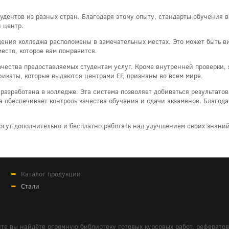
удентов из разных стран. Благодаря этому опыту, стандарты обучения 
 центр.
дения колледжа расположены в замечательных местах. Это может быть ви
есто, которое вам понравится.
ачества предоставляемых студентам услуг. Кроме внутренней проверки,
икаты, которые выдаются центрами EF, признаны во всем мире.
я разработана в колледже. Эта система позволяет добиваться результат
а обеспечивает контроль качества обучения и сдачи экзаменов. Благод
гут дополнительно и бесплатно работать над улучшением своих знани
Каталог продукции
Стали
те вы найдёте огромную библиотеку готовых курсовых работ, реферато