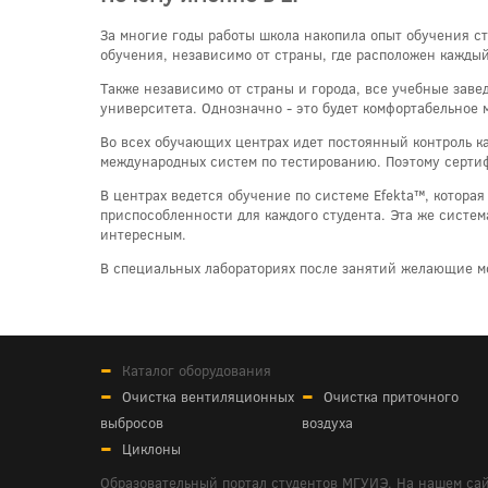
За многие годы работы школа накопила опыт обучения ст
обучения, независимо от страны, где расположен каждый
Также независимо от страны и города, все учебные заве
университета. Однозначно - это будет комфортабельное м
Во всех обучающих центрах идет постоянный контроль к
международных систем по тестированию. Поэтому сертиф
В центрах ведется обучение по системе Efekta™, котора
приспособленности для каждого студента. Эта же систем
интересным.
В специальных лабораториях после занятий желающие мо
Каталог оборудования
Очистка вентиляционных
Очистка приточного
выбросов
воздуха
Циклоны
Образовательный портал студентов МГУИЭ. На нашем сай