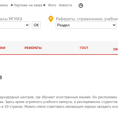
риалы
►Чертежи на заказ◄
Фото
Новости
иалы МГУИЭ
Рефераты, справочники, учебни
ИКИ
РЕФЕРАТЫ
ГОСТ
ПР
в
международных центров, где обучают иностранным языкам. Он расположен
а. Здесь кроме огромного учебного кампуса, в распоряжении студентов 
лы в 50 странах. Можно смело советовать желающим хорошо овладеть ин