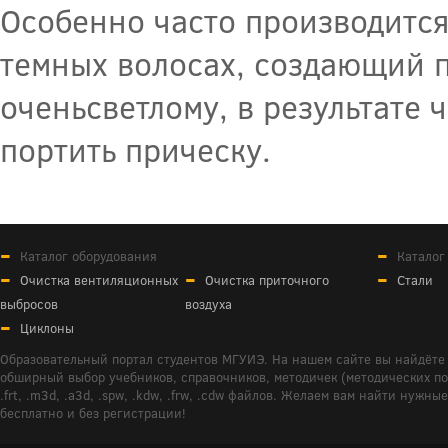
Особенно часто производитс
темных волосах, создающий п
оченьсветлому, в результате 
портить прическу.
Каталог оборудования
Каталог
Очистка вентиляционных
Очистка приточного
Стали
выбросов
воздуха
Циклоны
Образовательный портал студентов МГУИЭ. На нашем сайте вы найдёте 
обширный выбор учебников, справочников, методичек (методических пособ
.frt, .m3d, .a3d, .spw, .kdw, .frw, .cdw файлов. Желаем вам найти ну
бесплатно и без регистрации!