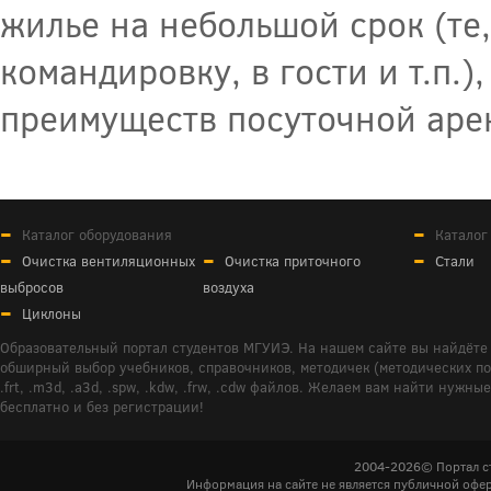
жилье на небольшой срок (те,
командировку, в гости и т.п.
преимуществ посуточной аре
Каталог оборудования
Каталог
Очистка вентиляционных
Очистка приточного
Стали
выбросов
воздуха
Циклоны
Образовательный портал студентов МГУИЭ. На нашем сайте вы найдёте 
обширный выбор учебников, справочников, методичек (методических пособ
.frt, .m3d, .a3d, .spw, .kdw, .frw, .cdw файлов. Желаем вам найти ну
бесплатно и без регистрации!
2004-2026© Портал с
Информация на сайте не является публичной офер