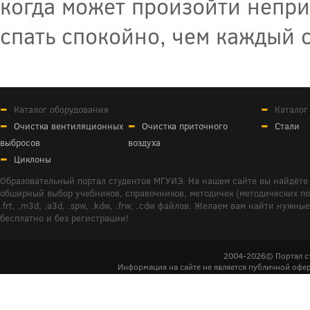
когда может произойти непри
спать спокойно, чем каждый 
Каталог оборудования
Каталог
Очистка вентиляционных
Очистка приточного
Стали
выбросов
воздуха
Циклоны
Образовательный портал студентов МГУИЭ. На нашем сайте вы найдёте 
обширный выбор учебников, справочников, методичек (методических пособ
.frt, .m3d, .a3d, .spw, .kdw, .frw, .cdw файлов. Желаем вам найти ну
бесплатно и без регистрации!
2004-2026© Портал с
Информация на сайте не является публичной офер