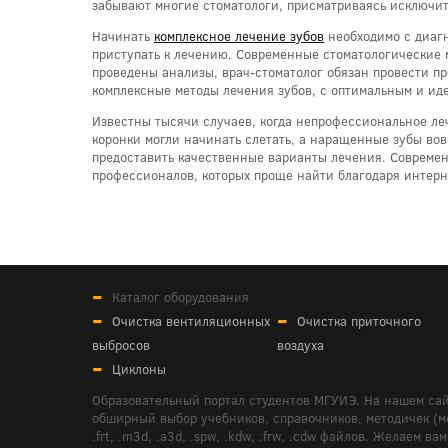
забывают многие стоматологи, присматриваясь исключит
Начинать
комплексное лечение зубов
необходимо с диагн
приступать к лечению. Современные стоматологические 
проведены анализы, врач-стоматолог обязан провести про
комплексные методы лечения зубов, с оптимальным и иде
Известны тысячи случаев, когда непрофессиональное леч
коронки могли начинать слетать, а наращенные зубы вов
предоставить качественные варианты лечения. Современ
профессионалов, которых проще найти благодаря интерне
Каталог оборудования
Очистка вентиляционных
Очистка приточного
выбросов
воздуха
Циклоны
Образовательный портал студентов МГУИЭ. На нашем сай
обширный выбор учебников, справочников, методичек (мето
.frt, .m3d, .a3d, .spw, .kdw, .frw, .cdw файлов. Желае