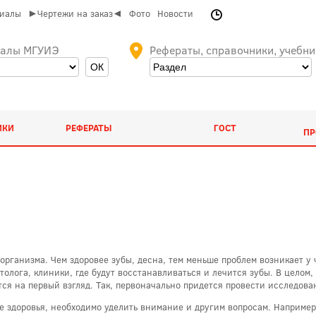
риалы
►Чертежи на заказ◄
Фото
Новости
иалы МГУИЭ
Рефераты, справочники, учебни
ИКИ
РЕФЕРАТЫ
ГОСТ
ПР
организма. Чем здоровее зубы, десна, тем меньше проблем возникает у 
олога, клиники, где будут восстанавливаться и лечится зубы. В целом, 
тся на первый взгляд. Так, первоначально придется провести исследова
не здоровья, необходимо уделить внимание и другим вопросам. Например