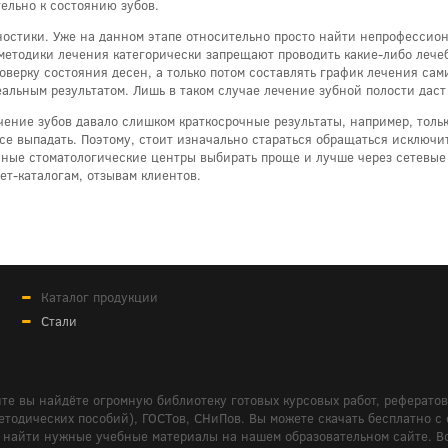
ельно к состоянию зубов.
остики. Уже на данном этапе относительно просто найти непрофессион
методики лечения категорически запрещают проводить какие-либо лечеб
верку состояния десен, а только потом составлять график лечения сами
альным результатом. Лишь в таком случае лечение зубной полости даст
ение зубов давало слишком краткосрочные результаты, например, только
се выпадать. Поэтому, стоит изначально стараться обращаться исключ
ные стоматологические центры выбирать проще и лучше через сетевые
т-каталогам, отзывам клиентов.
Каталог продукции
Стали
те вы найдёте огромную библиотеку готовых курсовых работ, реферато
дических пособий), ГОСТов, СНиПов. Вы можете скачать бесплатно с сайт
м вам найти нужные учебные материалы на нашем образовательном сайте. 