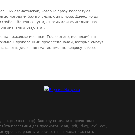
альных стоматологов, которые сразу посоветуют
ные методики без начальных анализов. Далее, когда
х зубов. Конечно, тут идет речь исключительно про
 оптимальный результат.
 на несколько месяцев. После этого, все пломбы и
ительно к проверенным профессионалам, которые смогут
 каталоги, уделяя внимание именно вопросу выбора
в, шпаргалок (шпор). Вашему вниманию представлен
а программы для просмотра .djvu, .pdf, .dwg, .dxf, .cdt,
Все курсовые работы и рефераты вы можете скачать