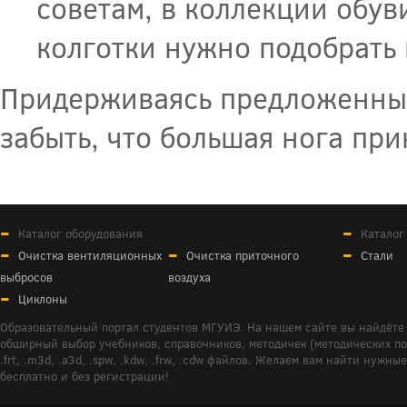
советам, в коллекции обув
колготки нужно подобрать 
Придерживаясь предложенных
забыть, что большая нога при
Каталог оборудования
Каталог
Очистка вентиляционных
Очистка приточного
Стали
выбросов
воздуха
Циклоны
Образовательный портал студентов МГУИЭ. На нашем сайте вы найдёте 
обширный выбор учебников, справочников, методичек (методических пособ
.frt, .m3d, .a3d, .spw, .kdw, .frw, .cdw файлов. Желаем вам найти ну
бесплатно и без регистрации!