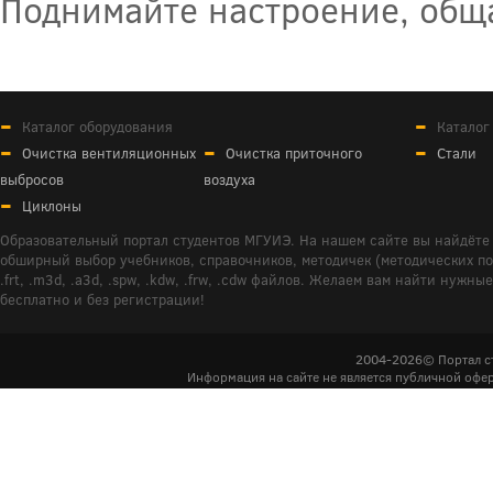
Поднимайте настроение, обща
Каталог оборудования
Каталог
Очистка вентиляционных
Очистка приточного
Стали
выбросов
воздуха
Циклоны
Образовательный портал студентов МГУИЭ. На нашем сайте вы найдёте 
обширный выбор учебников, справочников, методичек (методических пособ
.frt, .m3d, .a3d, .spw, .kdw, .frw, .cdw файлов. Желаем вам найти ну
бесплатно и без регистрации!
2004-2026© Портал с
Информация на сайте не является публичной офер