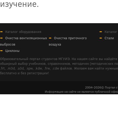
изучение.
Каталог оборудования
Каталог
Очистка вентиляционных
Очистка приточного
Стали
выбросов
воздуха
Циклоны
Образовательный портал студентов МГУИЭ. На нашем сайте вы найдёте 
обширный выбор учебников, справочников, методичек (методических пособ
.frt, .m3d, .a3d, .spw, .kdw, .frw, .cdw файлов. Желаем вам найти ну
бесплатно и без регистрации!
2004-2026© Портал с
Информация на сайте не является публичной офер