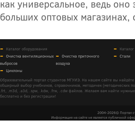
как универсальное, ведь оно 
больших оптовых магазинах, 
Каталог оборудования
Каталог
Очистка вентиляционных
Очистка приточного
Стали
выбросов
воздуха
Циклоны
Образовательный портал студентов МГУИЭ. На нашем сайте вы найдёте 
обширный выбор учебников, справочников, методичек (методических пособ
.frt, .m3d, .a3d, .spw, .kdw, .frw, .cdw файлов. Желаем вам найти ну
бесплатно и без регистрации!
2004-2026© Портал с
Информация на сайте не является публичной офер