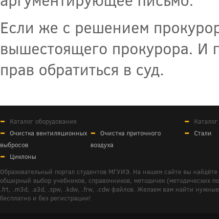
Если же с решением прокурор
вышестоящего прокурора. И п
прав обратиться в суд.
Каталог оборудования
Каталог
Очистка вентиляционных
Очистка приточного
Стали
выбросов
воздуха
Циклоны
Образовательный портал студентов МГУИЭ. На нашем сайте вы найдёте 
обширный выбор учебников, справочников, методичек (методических пособ
.frt, .m3d, .a3d, .spw, .kdw, .frw, .cdw файлов. Желаем вам найти ну
бесплатно и без регистрации!