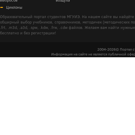
Циклоны
Образовательный портал студентов МГУИЭ. На нашем сайте вы найдёте 
обширный выбор учебников, справочников, методичек (методических пособ
.frt, .m3d, .a3d, .spw, .kdw, .frw, .cdw файлов. Желаем вам найти ну
бесплатно и без регистрации!
2004-2026© Портал с
Информация на сайте не является публичной офер