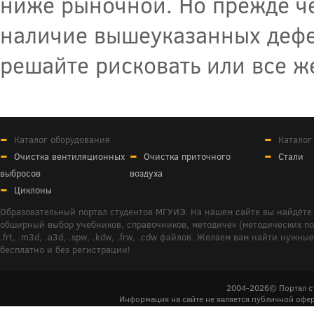
ниже рыночной. Но прежде че
наличие вышеуказанных дефек
решайте рисковать или все же
Каталог оборудования
Каталог
Очистка вентиляционных
Очистка приточного
Стали
выбросов
воздуха
Циклоны
Образовательный портал студентов МГУИЭ. На нашем сайте вы найдёте 
обширный выбор учебников, справочников, методичек (методических пособ
.frt, .m3d, .a3d, .spw, .kdw, .frw, .cdw файлов. Желаем вам найти ну
бесплатно и без регистрации!
2004-2026© Портал с
Информация на сайте не является публичной офер