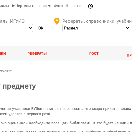
риалы
►Чертежи на заказ◄
Фото
Новости
иалы МГУИЭ
Рефераты, справочники, учебни
ИКИ
РЕФЕРАТЫ
ГОСТ
ПР
редмету
у предмету
ения учащиеся ВУЗов начинают осознавать, что скоро придется сдават
сем удается с первого раза.
соко оцененной необходимо посещать библиотеки, и это будет не один 
 в интернете, после чего полученные данные необходимо обработать и 