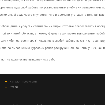
формление курсовой работы по установленным учебными заведениями п
есколько. И ведь часто случается, что и времени у студента нет, так ка
т обращение к услугам специальных фирм, готовые предоставить любому
той или иной области, а потому фирма гарантирует выполнение любой 
 чьим-либо повторением. Уникальность любой работы заказчику гарантир
фирма по выполнению курсовых работ раскрученная, то цены у них, как 
вают на количестве выполненных работ.
Каталог продукции
Стали