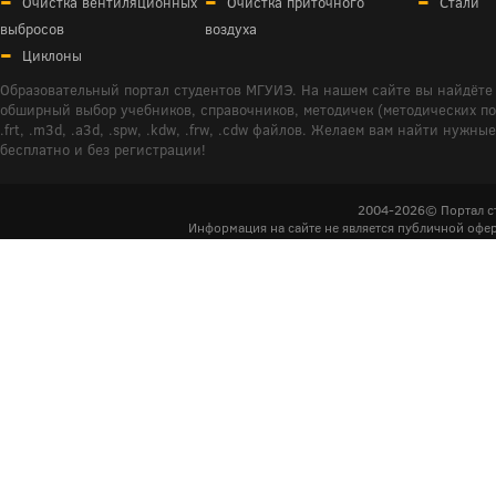
Очистка вентиляционных
Очистка приточного
Стали
выбросов
воздуха
Циклоны
Образовательный портал студентов МГУИЭ. На нашем сайте вы найдёте 
обширный выбор учебников, справочников, методичек (методических пособ
.frt, .m3d, .a3d, .spw, .kdw, .frw, .cdw файлов. Желаем вам найти ну
бесплатно и без регистрации!
2004-2026© Портал с
Информация на сайте не является публичной офер